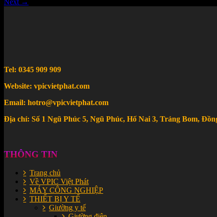
Next
→
Tel: 0345 909 909
Website: vpicvietphat.com
Email: hotro@vpicvietphat.com
Địa chỉ: Số 1 Ngũ Phúc 5, Ngũ Phúc, Hố Nai 3, Trảng Bom, Đồn
THÔNG TIN
Trang chủ
Về VPIC Việt Phát
MÁY CÔNG NGHIỆP
THIẾT BỊ Y TẾ
Giường y tế
Giường điện