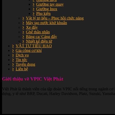
Giường tay quay
Giường Inox
Phụ kiện
Vật lý trị liệu – Phục hồi chức năng
Máy tạo nước khử khuẩn
Xe đẩy
Ghế thân nhân
Băng ca/ Cáng đẩy
Nhiệt kế điện tử
VẬT TƯ TIÊU HAO
Gia công cơ khí
Dịch vụ
Tin tức
Tuyển dụng
Liên hệ
Giới thiệu về VPIC Việt Phát
Việt Phát là thành viên của tập đoàn VPIC nổi tiếng trong ngành cơ
dựng, y tế như BRP, Ducati, Harley Davidson, Platz, Suzuki, Yamaha..