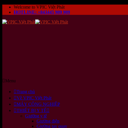
Skip
Welcome to VPIC Việt Phát
to
HOTLINE: +843445 909 909
content
Menu
Trang chủ
Về VPIC Việt Phát
MÁY CÔNG NGHIỆP
THIẾT BỊ Y TẾ
Giường y tế
Giường điện
Giường tay quay