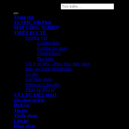
Copyright 2026 ©
vpicvietphat
Tìm
kiếm:
Trang chủ
Về VPIC Việt Phát
MÁY CÔNG NGHIỆP
THIẾT BỊ Y TẾ
Giường y tế
Giường điện
Giường tay quay
Giường Inox
Phụ kiện
Vật lý trị liệu – Phục hồi chức năng
Máy tạo nước khử khuẩn
Xe đẩy
Ghế thân nhân
Băng ca/ Cáng đẩy
Nhiệt kế điện tử
VẬT TƯ TIÊU HAO
Gia công cơ khí
Dịch vụ
Tin tức
Tuyển dụng
Liên hệ
Đăng nhập