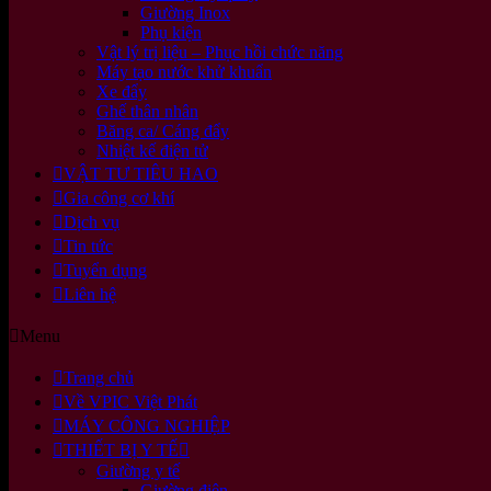
Giường Inox
Phụ kiện
Vật lý trị liệu – Phục hồi chức năng
Máy tạo nước khử khuẩn
Xe đẩy
Ghế thân nhân
Băng ca/ Cáng đẩy
Nhiệt kế điện tử
VẬT TƯ TIÊU HAO
Gia công cơ khí
Dịch vụ
Tin tức
Tuyển dụng
Liên hệ
Menu
Trang chủ
Về VPIC Việt Phát
MÁY CÔNG NGHIỆP
THIẾT BỊ Y TẾ
Giường y tế
Giường điện