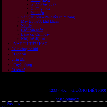
Giường tay quay
Giường Inox
Phụ kiện
Vật lý trị liệu – Phục hồi chức năng
Máy tạo nước khử khuẩn
Xe đẩy
Ghế thân nhân
Băng ca/ Cáng đẩy
Nhiệt kế điện tử
VẬT TƯ TIÊU HAO
Gia công cơ khí
Dịch vụ
Tin tức
Tuyển dụng
Liên hệ
giuong-dien-p300-4-mo-to-88170-5
Published
28 Tháng 6, 2023
at
1233 × 452
in
GIƯỜNG ĐIỆN P300
Trackbacks are closed, but you can
post a comment
.
←
Previous