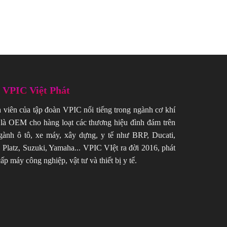
ề VPIC Việt Phát
h viên của tập đoàn VPIC nổi tiếng trong ngành cơ khí
là OEM cho hàng loạt các thương hiệu đình đám trên
gành ô tô, xe máy, xây dựng, y tế như BRP, Ducati,
 Platz, Suzuki, Yamaha... VPIC VIệt ra đời 2016, phát
ấp máy công nghiệp, vật tư và thiết bị y tế.