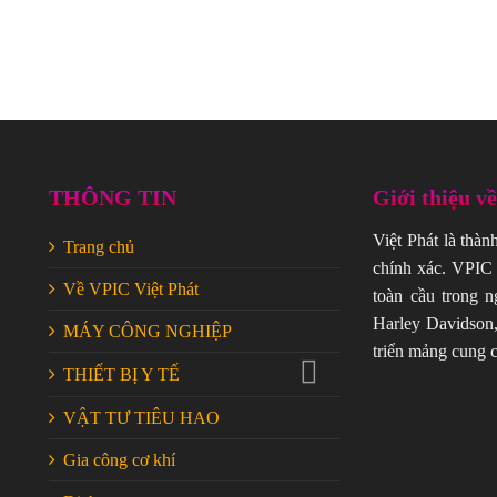
THÔNG TIN
Giới thiệu v
Việt Phát là thàn
Trang chủ
chính xác. VPIC 
Về VPIC Việt Phát
toàn cầu trong n
Harley Davidson,
MÁY CÔNG NGHIỆP
triển mảng cung c
THIẾT BỊ Y TẾ
VẬT TƯ TIÊU HAO
Gia công cơ khí