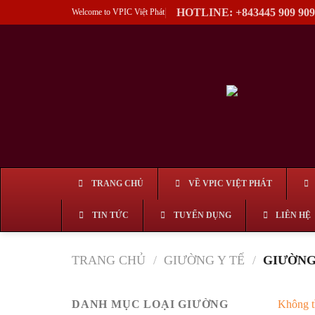
Skip
HOTLINE: +843445 909 909
Welcome to VPIC Việt Phát
to
content
TRANG CHỦ
VỀ VPIC VIỆT PHÁT
TIN TỨC
TUYỂN DỤNG
LIÊN HỆ
TRANG CHỦ
/
GIƯỜNG Y TẾ
/
GIƯỜNG
DANH MỤC LOẠI GIƯỜNG
Không t