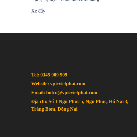
Xe đẩy
Tel: 0345 909 909
Website: vpicvietphat.com
Email: hotro@vpicvietphat.com
Địa chỉ: Số 1 Ngũ Phúc 5, Ngũ Phúc, Hố Nai 3,
Trảng Bom, Đồng Nai