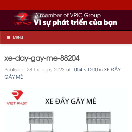
Skip
to
content
MENU
xe-day-gay-me-88204
Published
28 Tháng 6, 2023
at
1004 × 1200
in
XE ĐẨY
GÂY MÊ