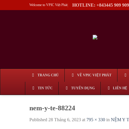
Skip
HOTLINE: +843445 909 909
Welcome to VPIC Việt Phát
to
content
TRANG CHỦ
VỀ VPIC VIỆT PHÁT
TIN TỨC
TUYỂN DỤNG
LIÊN HỆ
nem-y-te-88224
Published
28 Tháng 6, 2023
at
795 × 330
in
NỆM Y 