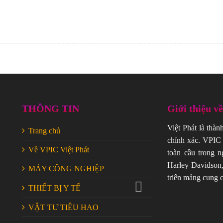
THÔNG TIN
Giới thiệu v
Việt Phát là thàn
Trang chủ
chính xác. VPIC 
Về VPIC Việt Phát
toàn cầu trong n
Harley Davidson,
MÁY CÔNG NGHIỆP
triển mảng cung c
THIẾT BỊ Y TẾ
VẬT TƯ TIÊU HAO