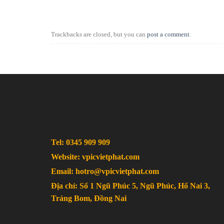
Trackbacks are closed, but you can
post a comment
.
Tel: 0345 909 909
Website: vpicvietphat.com
Email: hotro@vpicvietphat.com
Địa chỉ: Số 1 Ngũ Phúc 5, Ngũ Phúc, Hố Nai 3,
Trảng Bom, Đồng Nai