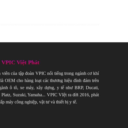
ề VPIC Việt Phát
h viên của tập đoàn VPIC nổi tiếng trong ngành cơ khí
là OEM cho hàng loạt các thương hiệu đình đám trên
gành ô tô, xe máy, xây dựng, y tế như BRP, Ducati,
 Platz, Suzuki, Yamaha... VPIC VIệt ra đời 2016, phát
ấp máy công nghiệp, vật tư và thiết bị y tế.