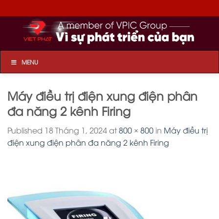
Skip
to
content
MENU
Máy điều trị điện xung điện phân
đa năng 2 kênh Firing
Published
18 Tháng 1, 2024
at
800 × 800
in
Máy điều trị
điện xung điện phân đa năng 2 kênh Firing