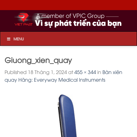
Skip
to
content
MENU
Giuong_xien_quay
Published
18 Tháng 1, 2024
at
455 × 344
in
Bàn xiên
quay Hãng: Everyway Medical Instruments