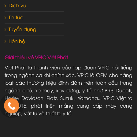
Dịch vụ
Tin tức
Tuyển dụng
Liên hệ
Giới thiệu về VPIC Việt Phát
Việt Phát là thành viên của tập đoàn VPIC nổi tiếng
trong ngành cơ khí chính xác. VPIC là OEM cho hàng
loạt các thương hiệu đình đám trên toàn cầu trong
ngành ô tô, xe máy, xây dựng, y tế như BRP, Ducati,
Harley Davidson, Platz, Suzuki, Yamaha... VPIC VIệt ra
đời 2016, phát triển mảng cung cấp máy công
nghiệp, vật tư và thiết bị y tế.