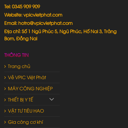
Tel: 0345 909 909
Website: vpicvietphat.com
Email: hotro@vpicvietphat.com
Địa chỉ: Số 1 Ngũ Phúc 5, Ngũ Phúc, Hố Nai 3, Trảng
Bom, Đồng Nai
THÔNG TIN
Trang chủ
Về VPIC Việt Phát
MÁY CÔNG NGHIỆP
THIẾT BỊ Y TẾ
VẬT TƯ TIÊU HAO
Gia công cơ khí