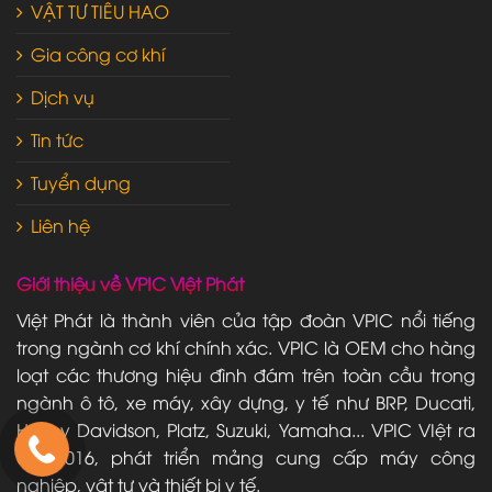
VẬT TƯ TIÊU HAO
Gia công cơ khí
Dịch vụ
Tin tức
Tuyển dụng
Liên hệ
Giới thiệu về VPIC Việt Phát
Việt Phát là thành viên của tập đoàn VPIC nổi tiếng
trong ngành cơ khí chính xác. VPIC là OEM cho hàng
loạt các thương hiệu đình đám trên toàn cầu trong
ngành ô tô, xe máy, xây dựng, y tế như BRP, Ducati,
Harley Davidson, Platz, Suzuki, Yamaha... VPIC VIệt ra
đời 2016, phát triển mảng cung cấp máy công
nghiệp, vật tư và thiết bị y tế.