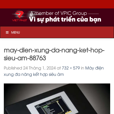
Skip
to
content
MENU
may-dien-xung-da-nang-ket-hop-
sieu-am-88763
Published
24 Tháng 1, 2024
at
732 × 579
in
Máy điện
xung đa năng kết hợp siêu âm