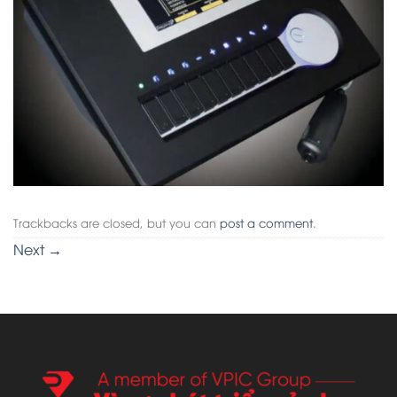
Trackbacks are closed, but you can
post a comment
.
Next
→