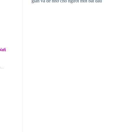
giản và dễ nhớ cho người mới bắt đầu
Nơi
...