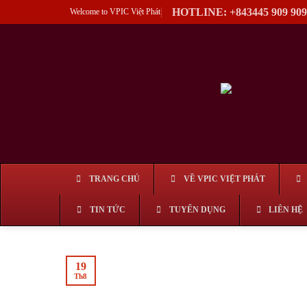
Skip
HOTLINE: +843445 909 909
Welcome to VPIC Việt Phát
to
content
TRANG CHỦ
VỀ VPIC VIỆT PHÁT
TIN TỨC
TUYỂN DỤNG
LIÊN HỆ
19
Th8