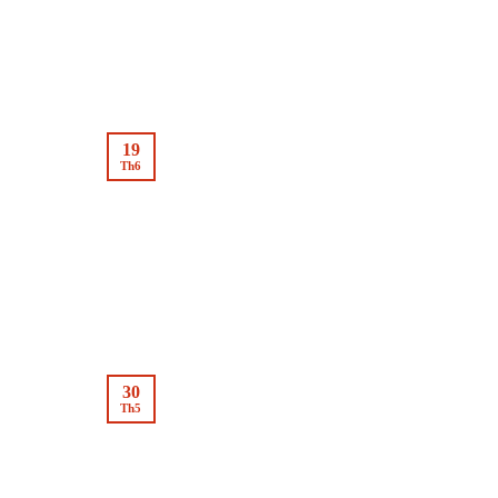
19
Th6
30
Th5