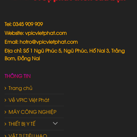
Tel: 0345 909 909
Website: vpicvietphat.com
Email: hotro@vpicvietphat.com
Địa chỉ: Số 1 Ngũ Phúc 5, Ngũ Phúc, Hố Nai 3, Trảng
Bom, Đồng Nai
THÔNG TIN
Trang chủ
Về VPIC Việt Phát
MÁY CÔNG NGHIỆP
THIẾT BỊ Y TẾ
VẬT TƯ TIÊU HAO