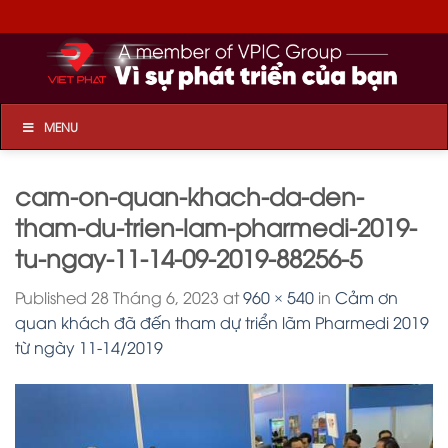
Skip
to
content
MENU
cam-on-quan-khach-da-den-
tham-du-trien-lam-pharmedi-2019-
tu-ngay-11-14-09-2019-88256-5
Published
28 Tháng 6, 2023
at
960 × 540
in
Cảm ơn
quan khách đã đến tham dự triển lãm Pharmedi 2019
từ ngày 11-14/2019