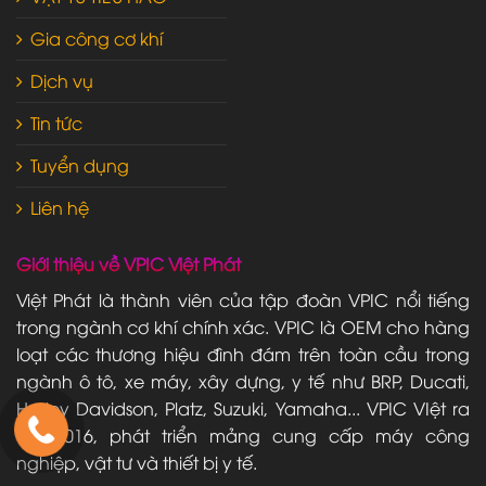
Gia công cơ khí
Dịch vụ
Tin tức
Tuyển dụng
Liên hệ
Giới thiệu về VPIC Việt Phát
Việt Phát là thành viên của tập đoàn VPIC nổi tiếng
trong ngành cơ khí chính xác. VPIC là OEM cho hàng
loạt các thương hiệu đình đám trên toàn cầu trong
ngành ô tô, xe máy, xây dựng, y tế như BRP, Ducati,
Harley Davidson, Platz, Suzuki, Yamaha... VPIC VIệt ra
đời 2016, phát triển mảng cung cấp máy công
nghiệp, vật tư và thiết bị y tế.