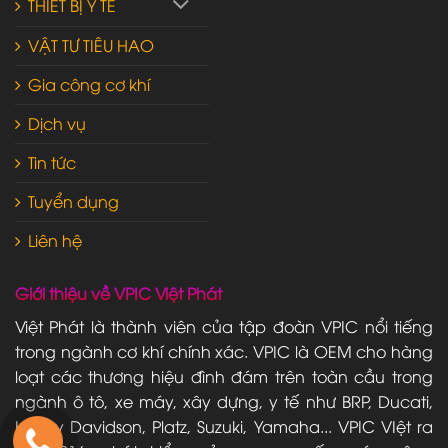
THIẾT BỊ Y TẾ
VẬT TƯ TIÊU HAO
Gia công cơ khí
Dịch vụ
Tin tức
Tuyển dụng
Liên hệ
Giới thiệu về VPIC Việt Phát
Việt Phát là thành viên của tập đoàn VPIC nổi tiếng
trong ngành cơ khí chính xác. VPIC là OEM cho hàng
loạt các thương hiệu đình đám trên toàn cầu trong
ngành ô tô, xe máy, xây dựng, y tế như BRP, Ducati,
Harley Davidson, Platz, Suzuki, Yamaha... VPIC VIệt ra