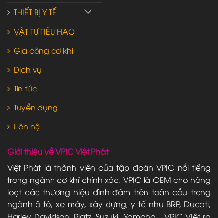
THIẾT BỊ Y TẾ
VẬT TƯ TIÊU HAO
Gia công cơ khí
Dịch vụ
Tin tức
Tuyển dụng
Liên hệ
Giới thiệu về VPIC Việt Phát
Việt Phát là thành viên của tập đoàn VPIC nổi tiếng
trong ngành cơ khí chính xác. VPIC là OEM cho hàng
loạt các thương hiệu đình đám trên toàn cầu trong
ngành ô tô, xe máy, xây dựng, y tế như BRP, Ducati,
Harley Davidson, Platz, Suzuki, Yamaha... VPIC VIệt ra