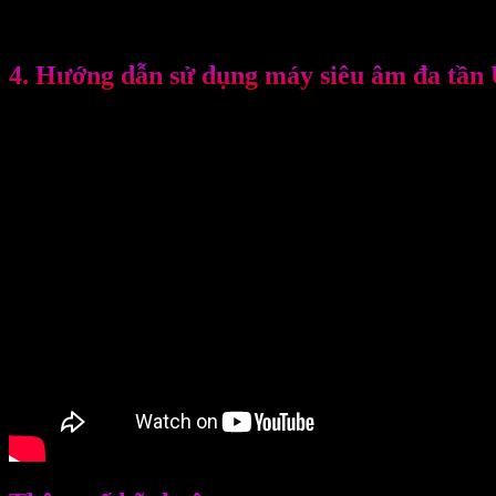
♦ Có thể sử dụng các đầu điều trị khác nhau.
♦ Có khả năng tạo và lưu các chuỗi chương trình phức tạp.
4. Hướng dẫn sử dụng máy siêu âm đa tần
Xem hướng dẫn sử dụng máy đúng cách qua video của chúng tôi dướ