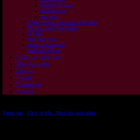
Giường tay quay
Giường Inox
Phụ kiện
Vật lý trị liệu – Phục hồi chức năng
Máy tạo nước khử khuẩn
Xe đẩy
Ghế thân nhân
Băng ca/ Cáng đẩy
Nhiệt kế điện tử
VẬT TƯ TIÊU HAO
Gia công cơ khí
Dịch vụ
Tin tức
Tuyển dụng
Liên hệ
Trang chủ
/
Vật lý trị liệu - Phục hồi chức năng
Máy siêu âm đa tần 1 + 3 MHz US13