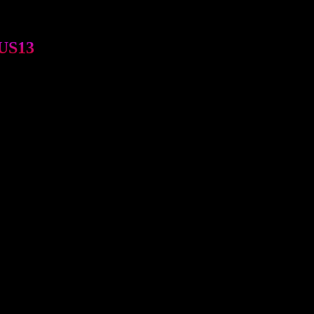
 US13
i đây: