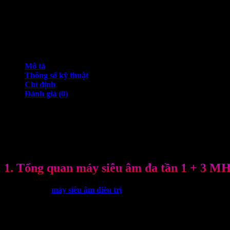
Liên hệ
Add to Wishlist
Add to Wishlist
Mô tả
Thông số kỹ thuật
Chỉ định
Đánh giá (0)
Máy siêu âm đa tần 1 + 3 US13
– dòng mới ILINE được sản xuất bởi
Model: US13
Xuất xứ: Ý
1. Tổng quan máy siêu âm đa tần 1 + 3 M
US13
là dòng
máy siêu âm điều trị
mới nhất hiện nay mang thương 
tính năng cải tiến: công suất cực cao, nhiều tùy chọn chu kỳ biến thi
Bên trong đầu siêu âm
US13
có một bộ vi xử lý thế hệ mới. Được điều
âm công suất cao tới da ngay cả khi có một tiếp xúc nhỏ. Mà không 