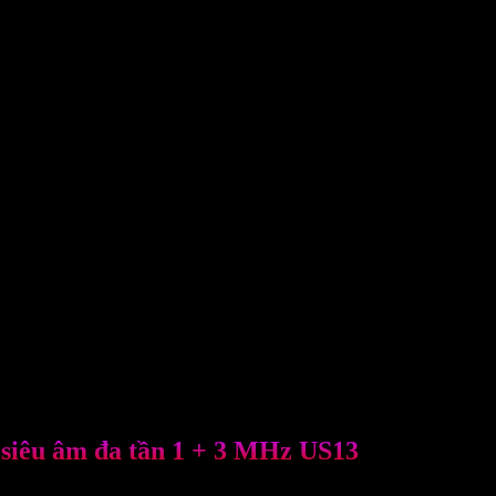
bộ phận nhỏ và nhạy cảm như ngón tay mà không bị gián đoạn.
y siêu âm đa tần 1 + 3 MHz US13