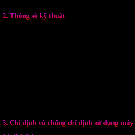
các nhà trị liệu có thể thực hiện các phương pháp điều trị cho các 
2. Thông số kỹ thuật
♦ Nguồn cấp: 115-230V
♦ Tấn số định mức: 1MHz/3MHz
♦ Tần số xung: 100Hz
♦ Các chế độ đầu ra: xung và liên tục
♦Cường độ:
– 0-3W/cm2 chế độ liên tục
– 0-3W/cm2 chế độ xung
♦ Công suất đầu phát:
– 1MHz/3MHz, 1 cm2
– 1MHz/3MHz, 5 cm2
♦ Với cảnh báo không tiếp xúc, thích hợp cho việc điều trị dưới nước
♦ Thời gian: 0 – 30 phút
♦ Trọng lượng: 2 kg
♦ Kích thước: 22 x 22 x 12,5 cm
♦ Năng lượng đầu vào: 45VA
♦ Mức độ an toàn: Class I-BF type
3. Chỉ định và chống chỉ định sử dụng má