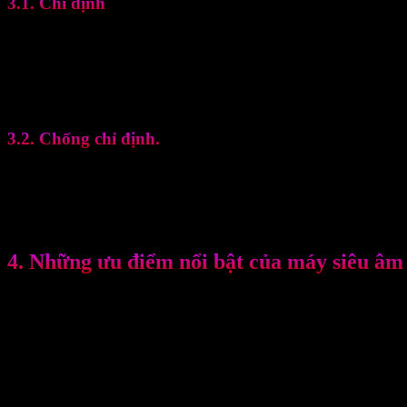
3.1. Chỉ định
♦ Giảm đau cục bộ
♦ Giảm cơ.
♦ Viêm mãn tính.
♦ Xơ cứng, sẹo nông ở da.
♦ Dẫn một số thuốc vào tổ chức cục bộ(siêu âm dẫn thuốc).
3.2. Chống chỉ định.
♦ Trực tiếp lên các u, tinh hoàn, buồng trứng, thai nhi.
♦ Không điều trị trên tinh hoàn, tử cung đang có thai, đang hành kinh
♦ Trực tiếp vùng khớp ở trẻ em.
♦ Không điều trị trên các đầu xương của trẻ em, nhất là phần sụn.
4. Những ưu điểm nổi bật của máy siêu â
♦ Tần số đầu ra cho các đầu siêu âm là 1 và 3 MHz
♦ Đầu ra liên tục với công suất tối đa 3W / cm2
♦ Đầu ra xung với công suất tối đa 3W / cm2
♦ Màn hình cảm ứng màu điện dung 7 ”
♦ Cung cấp thư viện có rất nhiều các chương trình được thiết lập sẵn
♦ Có khả năng lưu trữ các chương trình, thông số do người dùng xác 
♦ Thời gian điều trị thực có nghĩa là bộ đếm thời gian sẽ dừng trong 