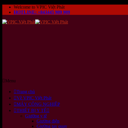
Skip
Welcome to VPIC Việt Phát
to
HOTLINE: +843445 909 909
content
Menu
Trang chủ
Về VPIC Việt Phát
MÁY CÔNG NGHIỆP
THIẾT BỊ Y TẾ
Giường y tế
Giường điện
Giường tay quay