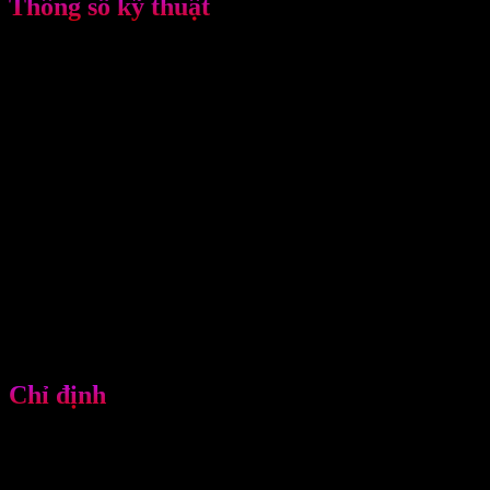
Thông số kỹ thuật
♦ Nguồn cấp: 115-230V
♦ Tấn số định mức: 1MHz/3MHz
♦ Tần số xung: 100Hz
♦ Các chế độ đầu ra: xung và liên tục
♦Cường độ:
♦♦ 0-3W/cm2 chế độ liên tục
♦♦ 0-3W/cm2 chế độ xung
♦ Công suất đầu phát:
♦♦ 1MHz/3MHz, 1 cm2
♦♦ 1MHz/3MHz, 5 cm2
♦ Với cảnh báo không tiếp xúc, thích hợp cho việc điều trị dưới nước
♦ Thời gian: 0 – 30 phút
♦ Trọng lượng: 2 kg
♦ Kích thước: 22 x 22 x 12,5 cm
♦ Năng lượng đầu vào: 45VA
♦ Mức độ an toàn: Class I-BF type
Chỉ định
1. Chỉ định
♦ Giảm đau cục bộ
♦ Giảm cơ.