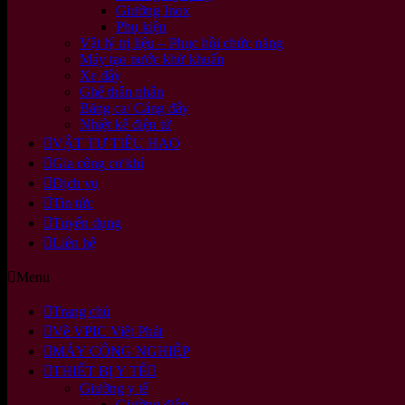
Giường Inox
Phụ kiện
Vật lý trị liệu – Phục hồi chức năng
Máy tạo nước khử khuẩn
Xe đẩy
Ghế thân nhân
Băng ca/ Cáng đẩy
Nhiệt kế điện tử
VẬT TƯ TIÊU HAO
Gia công cơ khí
Dịch vụ
Tin tức
Tuyển dụng
Liên hệ
Menu
Trang chủ
Về VPIC Việt Phát
MÁY CÔNG NGHIỆP
THIẾT BỊ Y TẾ
Giường y tế
Giường điện