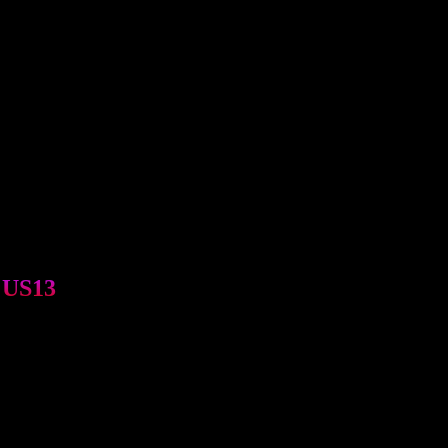
.
m US13
 cho các bệnh lý thông thường
định.
trường hợp tiếp xúc xấu với da.