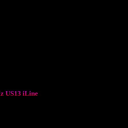
 hãng: Project Blue Generation.
Hz US13 iLine
hiệu Cosmogamma. Đây là công cụ siêu âm hiện đại cung cấp cả đầu r
ên hơn bất kỳ máy siêu âm điều trị nào hiện có.
 khiển bằng một thuật toán phức tạp (gọi là điều khiển phát tia bề mặt
làm các mô của bệnh nhân quá nóng. Đồng thời nó giữ được nhiệt độ đầ