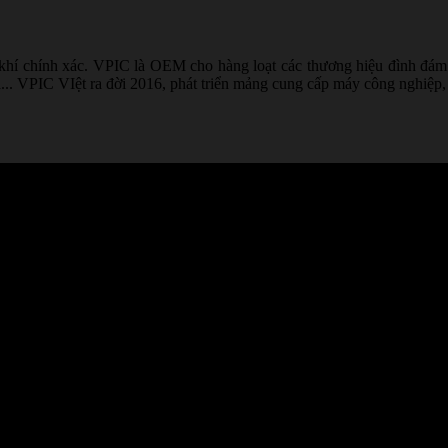
 khí chính xác. VPIC là OEM cho hàng loạt các thương hiệu đình đám 
. VPIC VIệt ra đời 2016, phát triển mảng cung cấp máy công nghiệp, vật