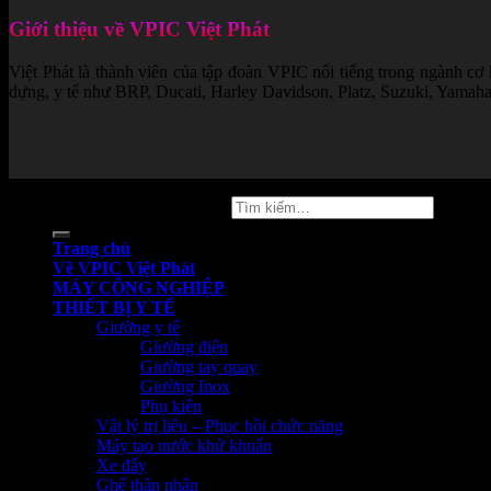
Giới thiệu về VPIC Việt Phát
Việt Phát là thành viên của tập đoàn VPIC nổi tiếng trong ngành cơ
dựng, y tế như BRP, Ducati, Harley Davidson, Platz, Suzuki, Yamaha..
Copyright 2026 ©
vpicvietphat
Tìm
kiếm:
Trang chủ
Về VPIC Việt Phát
MÁY CÔNG NGHIỆP
THIẾT BỊ Y TẾ
Giường y tế
Giường điện
Giường tay quay
Giường Inox
Phụ kiện
Vật lý trị liệu – Phục hồi chức năng
Máy tạo nước khử khuẩn
Xe đẩy
Ghế thân nhân