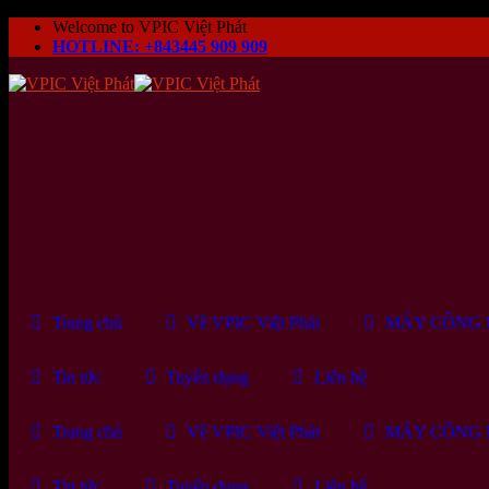
Skip
Welcome to VPIC Việt Phát
to
HOTLINE: +843445 909 909
content
Trang chủ
Về VPIC Việt Phát
MÁY CÔNG 
Tin tức
Tuyển dụng
Liên hệ
Trang chủ
Về VPIC Việt Phát
MÁY CÔNG 
Tin tức
Tuyển dụng
Liên hệ