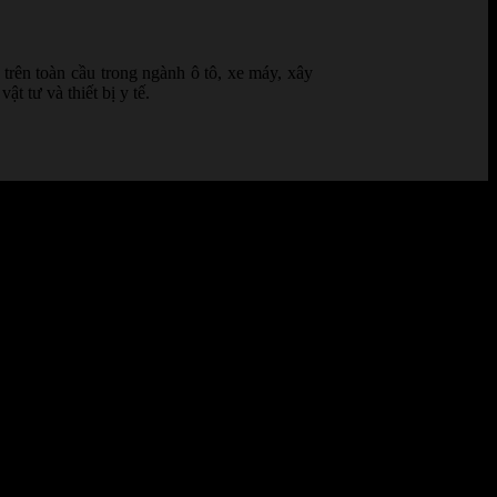
trên toàn cầu trong ngành ô tô, xe máy, xây
 tư và thiết bị y tế.