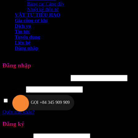
Băng ca/ Cáng đẩy
Nhiệt kế điện tử
VẬT TƯ TIÊU HAO
Gia công cơ khí
Dịch vụ
Tin tức
Tuyển dụng
Liên hệ
Đăng nhập
Welcome to VPIC Việt Phát
Đăng nhập
Tên tài khoản hoặc địa chỉ email
*
Mật khẩu
*
Ghi nhớ mật khẩu
Đăng nhập
GỌI +84 345 909 909
Quên mật khẩu?
Đăng ký
Địa chỉ email
*