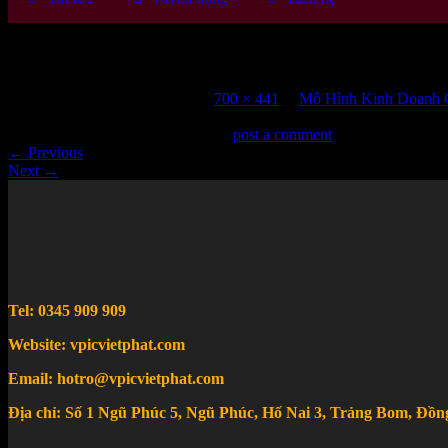
mo-hinh-kinh-doanh-canvas-cong-cu-thiet-
Published
18 Tháng 10, 2023
at
700 × 441
in
Mô Hình Kinh Doanh C
Trackbacks are closed, but you can
post a comment
.
←
Previous
Next
→
Tel: 0345 909 909
Website: vpicvietphat.com
Email: hotro@vpicvietphat.com
Địa chỉ: Số 1 Ngũ Phúc 5, Ngũ Phúc, Hố Nai 3, Trảng Bom, Đồn