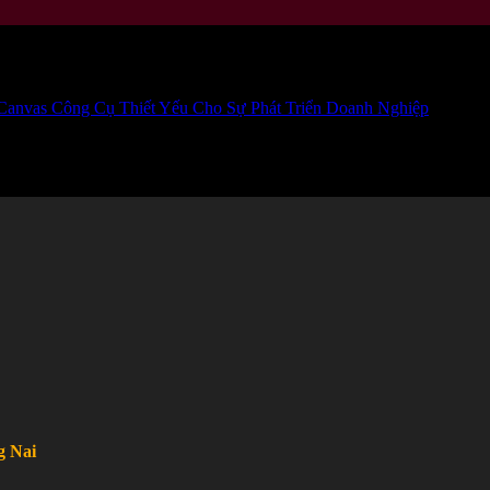
yeu-cho-su-phat-trien-doanh-nghiep-88652-
anvas Công Cụ Thiết Yếu Cho Sự Phát Triển Doanh Nghiệp
g Nai