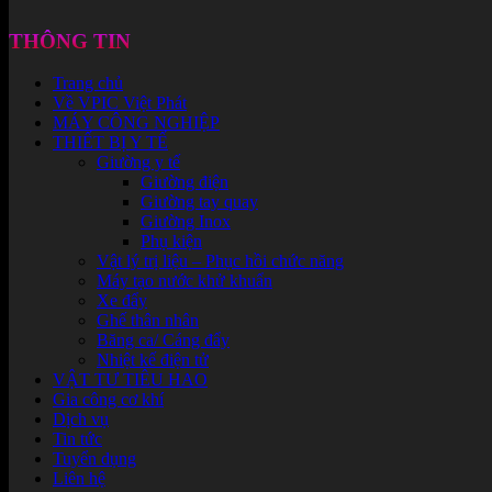
THÔNG TIN
Trang chủ
Về VPIC Việt Phát
MÁY CÔNG NGHIỆP
THIẾT BỊ Y TẾ
Giường y tế
Giường điện
Giường tay quay
Giường Inox
Phụ kiện
Vật lý trị liệu – Phục hồi chức năng
Máy tạo nước khử khuẩn
Xe đẩy
Ghế thân nhân
Băng ca/ Cáng đẩy
Nhiệt kế điện tử
VẬT TƯ TIÊU HAO
Gia công cơ khí
Dịch vụ
Tin tức
Tuyển dụng
Liên hệ