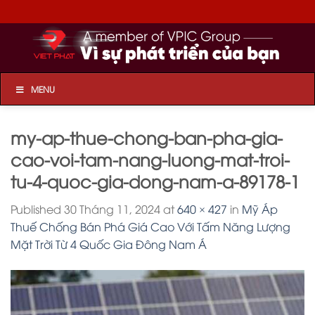
Skip
to
content
MENU
my-ap-thue-chong-ban-pha-gia-
cao-voi-tam-nang-luong-mat-troi-
tu-4-quoc-gia-dong-nam-a-89178-1
Published
30 Tháng 11, 2024
at
640 × 427
in
Mỹ Áp
Thuế Chống Bán Phá Giá Cao Với Tấm Năng Lượng
Mặt Trời Từ 4 Quốc Gia Đông Nam Á