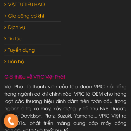
VẬT TƯ TIÊU HAO
Gia công cơ khí
Dịch vụ
Tin tức
Tuyển dụng
Liên hệ
Giới thiệu về VPIC Việt Phát
Việt Phát là thành viên của tập đoàn VPIC nổi tiếng
trong ngành cơ khí chính xác. VPIC là OEM cho hàng
loạt các thương hiệu đình đám trên toàn cầu trong
ngành ô tô, xe máy, xây dựng, y tế như BRP, Ducati,
Harley Davidson, Platz, Suzuki, Yamaha... VPIC VIệt ra
đời 2016, phát triển mảng cung cấp máy công
nghiệp, vật tư và thiết bị y tế.