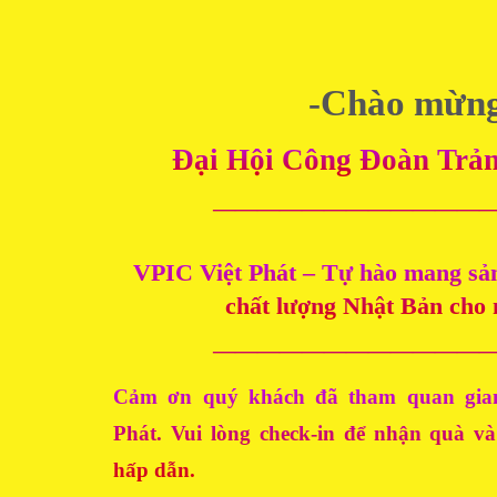
-Chào mừn
Đại Hội Công Đoàn Trả
————————————
VPIC Việt Phát – Tự hào mang sả
chất lượng Nhật Bản cho 
————————————
Cảm ơn quý khách đã tham quan gia
Phát. Vui lòng check-in để nhận quà v
hấp dẫn.