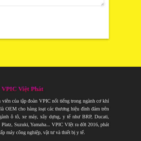
ề VPIC Việt Phát
h viên của tập đoàn VPIC nổi tiếng trong ngành cơ khí
là OEM cho hàng loạt các thương hiệu đình đám trên
gành ô tô, xe máy, xây dựng, y tế như BRP, Ducati,
 Platz, Suzuki, Yamaha... VPIC VIệt ra đời 2016, phát
ấp máy công nghiệp, vật tư và thiết bị y tế.