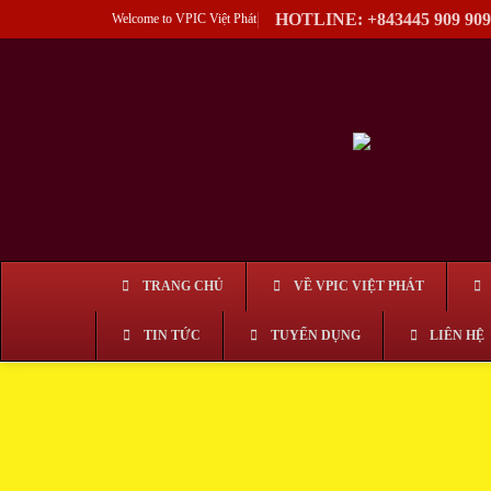
Skip
HOTLINE: +843445 909 909
Welcome to VPIC Việt Phát
to
content
TRANG CHỦ
VỀ VPIC VIỆT PHÁT
TIN TỨC
TUYỂN DỤNG
LIÊN HỆ