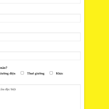
 nào?
iường điện
Thuê giường
Khác