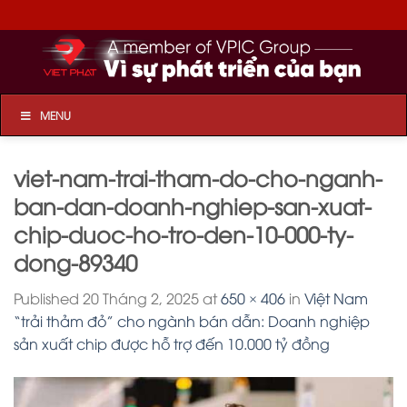
Skip
to
content
MENU
viet-nam-trai-tham-do-cho-nganh-
ban-dan-doanh-nghiep-san-xuat-
chip-duoc-ho-tro-den-10-000-ty-
dong-89340
Published
20 Tháng 2, 2025
at
650 × 406
in
Việt Nam
“trải thảm đỏ” cho ngành bán dẫn: Doanh nghiệp
sản xuất chip được hỗ trợ đến 10.000 tỷ đồng