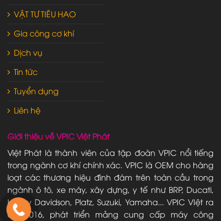
VẬT TƯ TIÊU HAO
Gia công cơ khí
Dịch vụ
Tin tức
Tuyển dụng
Liên hệ
Giới thiệu về VPIC Việt Phát
Việt Phát là thành viên của tập đoàn VPIC nổi tiếng
trong ngành cơ khí chính xác. VPIC là OEM cho hàng
loạt các thương hiệu đình đám trên toàn cầu trong
ngành ô tô, xe máy, xây dựng, y tế như BRP, Ducati,
Harley Davidson, Platz, Suzuki, Yamaha... VPIC VIệt ra
đời 2016, phát triển mảng cung cấp máy công