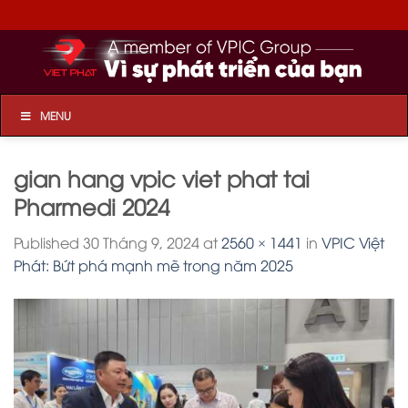
Skip
to
content
MENU
gian hang vpic viet phat tai
Pharmedi 2024
Published
30 Tháng 9, 2024
at
2560 × 1441
in
VPIC Việt
Phát: Bứt phá mạnh mẽ trong năm 2025