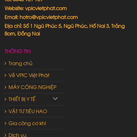
Website: vpicvietphat.com
Email: hotro@vpicvietphat.com
Địa chỉ: Số 1 Ngũ Phúc 5, Ngũ Phúc, Hố Nai 3, Trảng
Bom, Đồng Nai
THÔNG TIN
Trang chủ
Về VPIC Việt Phát
MÁY CÔNG NGHIỆP
THIẾT BỊ Y TẾ
VẬT TƯ TIÊU HAO
Gia công cơ khí
Dịch vụ