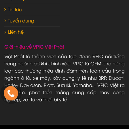
Tin tức
Tuyển dụng
Liên hệ
Giới thiệu về VPIC Việt Phát
Việt Phát là thành viên của tập đoàn VPIC nổi tiếng
trong ngành cơ khí chính xác. VPIC là OEM cho hàng
loạt các thương hiệu đình đám trên toàn cầu trong
ngành ô tô, xe máy, xây dựng, y tế như BRP, Ducati,
Harley Davidson, Platz, Suzuki, Yamaha... VPIC VIệt ra
đời 2016, phát triển mảng cung cấp máy công
nghiệp, vật tư và thiết bị y tế.