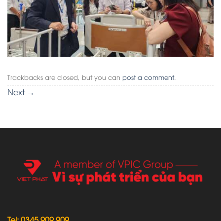
Trackbacks are closed, but you can
post a comment
.
Next
→
Tel: 0345 909 909