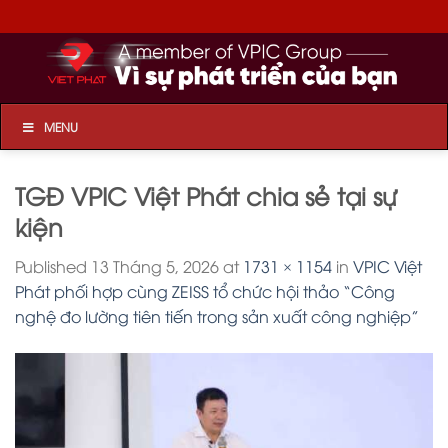
Skip
to
content
MENU
TGĐ VPIC Việt Phát chia sẻ tại sự
kiện
Published
13 Tháng 5, 2026
at
1731 × 1154
in
VPIC Việt
Phát phối hợp cùng ZEISS tổ chức hội thảo “Công
nghệ đo lường tiên tiến trong sản xuất công nghiệp”