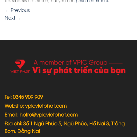
Trackbacks are closed, but you can
post a comment
.
←
Previous
Next
→
Tel: 0345 909 909
Website: vpicvietphat.com
Email: hotro@vpicvietphat.com
Địa chỉ: Số 1 Ngũ Phúc 5, Ngũ Phúc, Hố Nai 3, Trảng
Bom, Đồng Nai