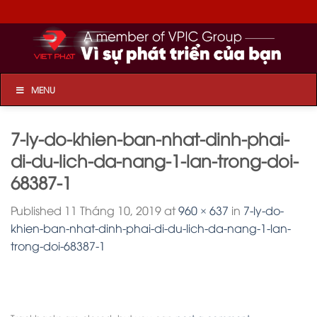
Skip
to
content
MENU
7-ly-do-khien-ban-nhat-dinh-phai-
di-du-lich-da-nang-1-lan-trong-doi-
68387-1
Published
11 Tháng 10, 2019
at
960 × 637
in
7-ly-do-
khien-ban-nhat-dinh-phai-di-du-lich-da-nang-1-lan-
trong-doi-68387-1