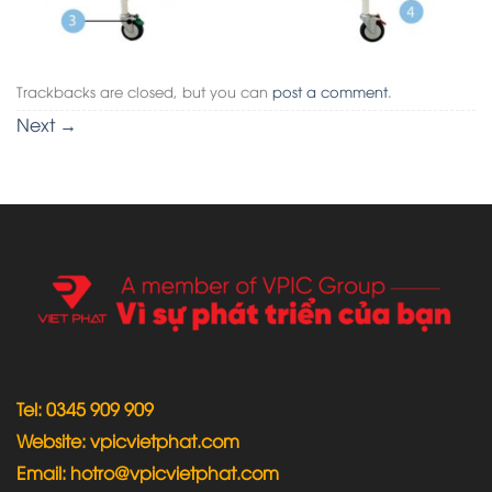
Trackbacks are closed, but you can
post a comment
.
Next
→
Tel: 0345 909 909
Website: vpicvietphat.com
Email: hotro@vpicvietphat.com