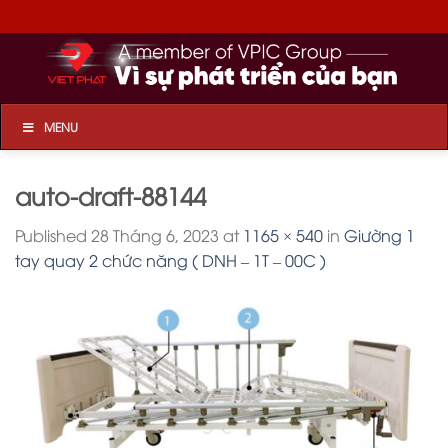
Skip
to
content
MENU
auto-draft-88144
Published
28 Tháng 6, 2023
at
1165 × 540
in
Giường 1
tay quay 2 chức năng ( DNH – 1T – 00C )