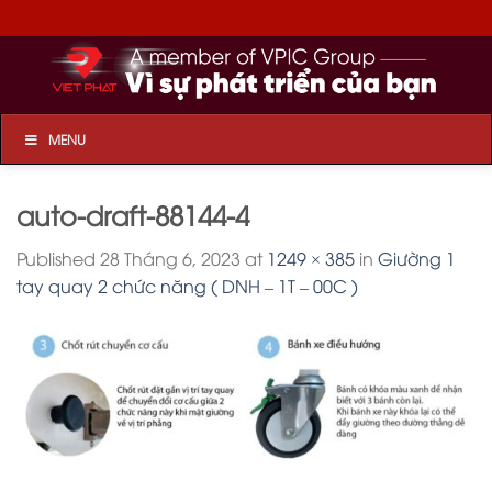
Skip
to
content
MENU
auto-draft-88144-4
Published
28 Tháng 6, 2023
at
1249 × 385
in
Giường 1
tay quay 2 chức năng ( DNH – 1T – 00C )