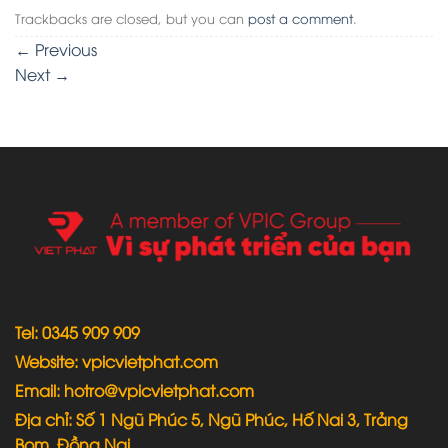
Trackbacks are closed, but you can
post a comment
.
←
Previous
Next
→
Tel: 0345 909 909
Website: vpicvietphat.com
Email: hotro@vpicvietphat.com
Địa chỉ: Số 1 Ngũ Phúc 5, Ngũ Phúc, Hố Nai 3, Trảng
Bom, Đồng Nai