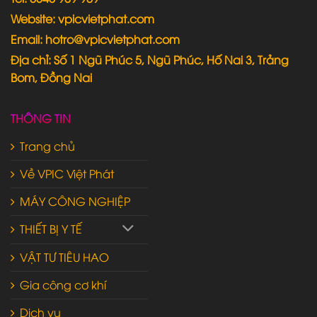
Website: vpicvietphat.com
Email: hotro@vpicvietphat.com
Địa chỉ: Số 1 Ngũ Phúc 5, Ngũ Phúc, Hố Nai 3, Trảng
Bom, Đồng Nai
THÔNG TIN
Trang chủ
Về VPIC Việt Phát
MÁY CÔNG NGHIỆP
THIẾT BỊ Y TẾ
VẬT TƯ TIÊU HAO
Gia công cơ khí
Dịch vụ