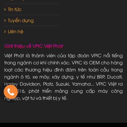
Tin tức
Tuyển dụng
Liên hệ
Giới thiệu về VPIC Việt Phát
Việt Phát là thành viên của tập đoàn VPIC nổi tiếng
trong ngành cơ khí chính xác. VPIC là OEM cho hàng
loạt các thương hiệu đình đám trên toàn cầu trong
ngành ô tô, xe máy, xây dựng, y tế như BRP, Ducati,
Harley Davidson, Platz, Suzuki, Yamaha... VPIC VIệt ra
đời 2016, phát triển mảng cung cấp máy công
nghiệp, vật tư và thiết bị y tế.