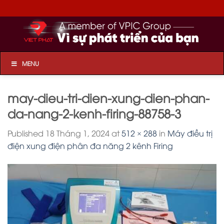
Skip
to
content
MENU
may-dieu-tri-dien-xung-dien-phan-
da-nang-2-kenh-firing-88758-3
Published
18 Tháng 1, 2024
at
512 × 288
in
Máy điều trị
điện xung điện phân đa năng 2 kênh Firing