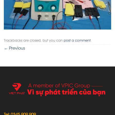
Trackbacks are closed, but you can
post a comment
.
←
Previous
Tel: 0345 909 909