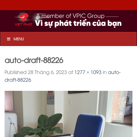
Skip
to
content
MENU
auto-draft-88226
Published
28 Tháng 6, 2023
at
1277 × 1093
in
auto-
draft-88226