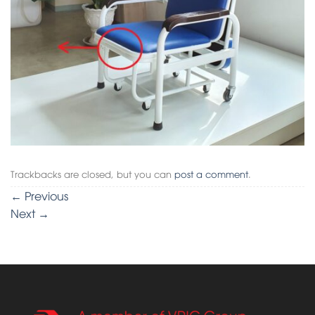
Trackbacks are closed, but you can
post a comment
.
←
Previous
Next
→