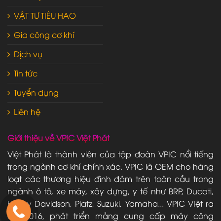
VẬT TƯ TIÊU HAO
Gia công cơ khí
Dịch vụ
Tin tức
Tuyển dụng
Liên hệ
Giới thiệu về VPIC Việt Phát
Việt Phát là thành viên của tập đoàn VPIC nổi tiếng
trong ngành cơ khí chính xác. VPIC là OEM cho hàng
loạt các thương hiệu đình đám trên toàn cầu trong
ngành ô tô, xe máy, xây dựng, y tế như BRP, Ducati,
Harley Davidson, Platz, Suzuki, Yamaha... VPIC VIệt ra
đời 2016, phát triển mảng cung cấp máy công