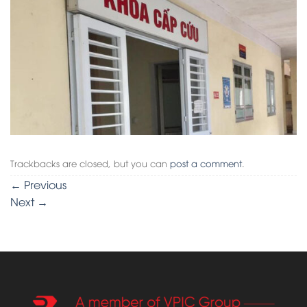
Trackbacks are closed, but you can
post a comment
.
←
Previous
Next
→