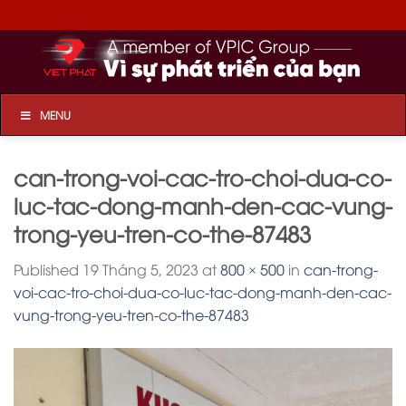
Skip
to
content
MENU
can-trong-voi-cac-tro-choi-dua-co-
luc-tac-dong-manh-den-cac-vung-
trong-yeu-tren-co-the-87483
Published
19 Tháng 5, 2023
at
800 × 500
in
can-trong-
voi-cac-tro-choi-dua-co-luc-tac-dong-manh-den-cac-
vung-trong-yeu-tren-co-the-87483