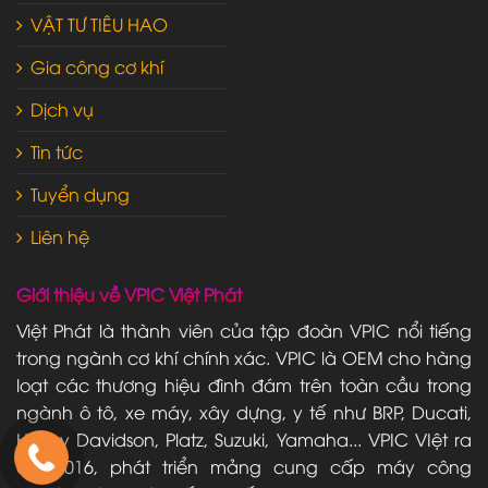
VẬT TƯ TIÊU HAO
Gia công cơ khí
Dịch vụ
Tin tức
Tuyển dụng
Liên hệ
Giới thiệu về VPIC Việt Phát
Việt Phát là thành viên của tập đoàn VPIC nổi tiếng
trong ngành cơ khí chính xác. VPIC là OEM cho hàng
loạt các thương hiệu đình đám trên toàn cầu trong
ngành ô tô, xe máy, xây dựng, y tế như BRP, Ducati,
Harley Davidson, Platz, Suzuki, Yamaha... VPIC VIệt ra
đời 2016, phát triển mảng cung cấp máy công