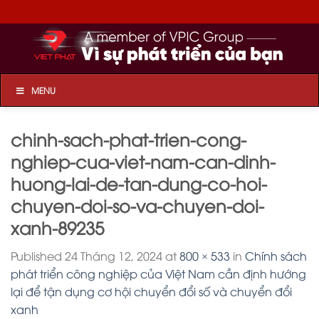
Skip
to
content
MENU
chinh-sach-phat-trien-cong-
nghiep-cua-viet-nam-can-dinh-
huong-lai-de-tan-dung-co-hoi-
chuyen-doi-so-va-chuyen-doi-
xanh-89235
Published
24 Tháng 12, 2024
at
800 × 533
in
Chính sách
phát triển công nghiệp của Việt Nam cần định hướng
lại để tận dụng cơ hội chuyển đổi số và chuyển đổi
xanh