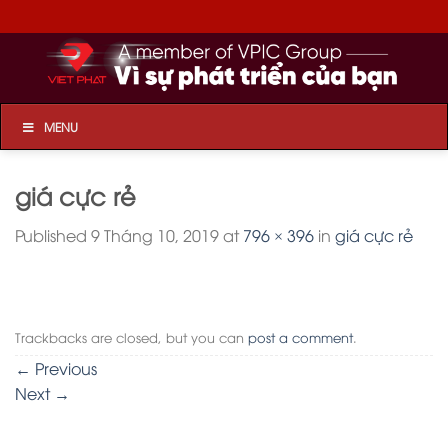
Skip
to
content
MENU
giá cực rẻ
Published
9 Tháng 10, 2019
at
796 × 396
in
giá cực rẻ
Trackbacks are closed, but you can
post a comment
.
←
Previous
Next
→