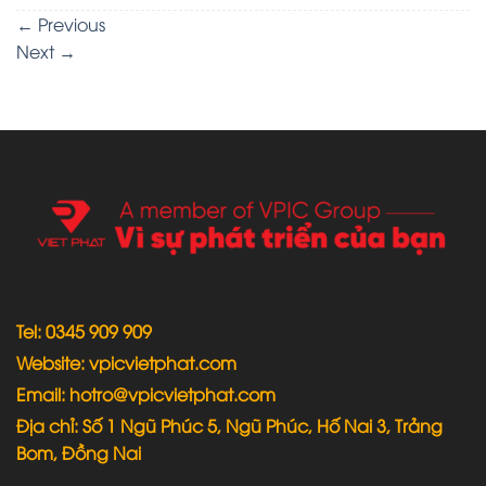
←
Previous
Next
→
Tel: 0345 909 909
Website: vpicvietphat.com
Email: hotro@vpicvietphat.com
Địa chỉ: Số 1 Ngũ Phúc 5, Ngũ Phúc, Hố Nai 3, Trảng
Bom, Đồng Nai