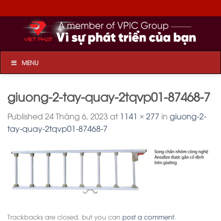
Skip
to
content
MENU
giuong-2-tay-quay-2tqvp01-87468-7
Published
24 Tháng 6, 2023
at
1141 × 277
in
giuong-2-
tay-quay-2tqvp01-87468-7
Trackbacks are closed, but you can
post a comment
.