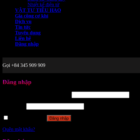
Nhiệt kế điện tử
VẬT TƯ TIÊU HAO
Gia công cơ khí
Dịch vụ
Tin tức
Tuyển dụng
Liên hệ
Đăng nhập
Welcome to VPIC Việt Phát
Gọi +84 345 909 909
Đăng nhập
Tên tài khoản hoặc địa chỉ email
*
Mật khẩu
*
Ghi nhớ mật khẩu
Đăng nhập
Quên mật khẩu?