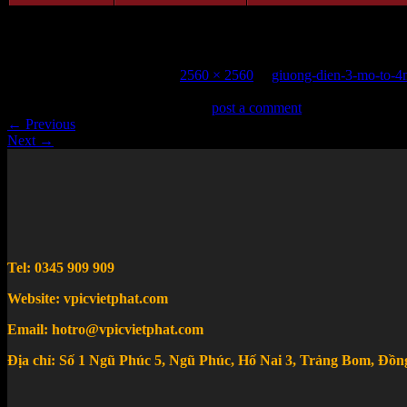
giuong-dien-3-mo-to-4mvp01
Published
5 Tháng 6, 2023
at
2560 × 2560
in
giuong-dien-3-mo-to-
Trackbacks are closed, but you can
post a comment
.
←
Previous
Next
→
Tel: 0345 909 909
Website: vpicvietphat.com
Email: hotro@vpicvietphat.com
Địa chỉ: Số 1 Ngũ Phúc 5, Ngũ Phúc, Hố Nai 3, Trảng Bom, Đồn