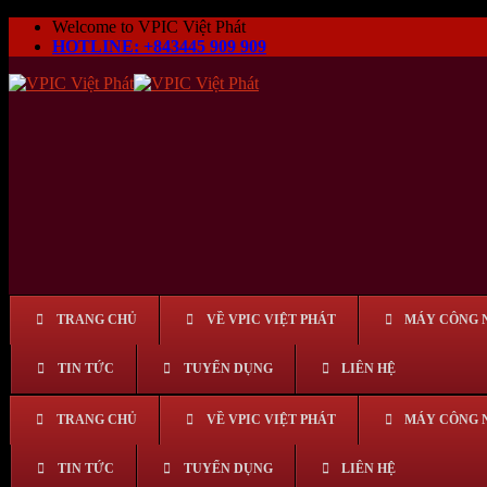
Skip
Welcome to VPIC Việt Phát
to
HOTLINE: +843445 909 909
content
TRANG CHỦ
VỀ VPIC VIỆT PHÁT
MÁY CÔNG 
TIN TỨC
TUYỂN DỤNG
LIÊN HỆ
TRANG CHỦ
VỀ VPIC VIỆT PHÁT
MÁY CÔNG 
TIN TỨC
TUYỂN DỤNG
LIÊN HỆ