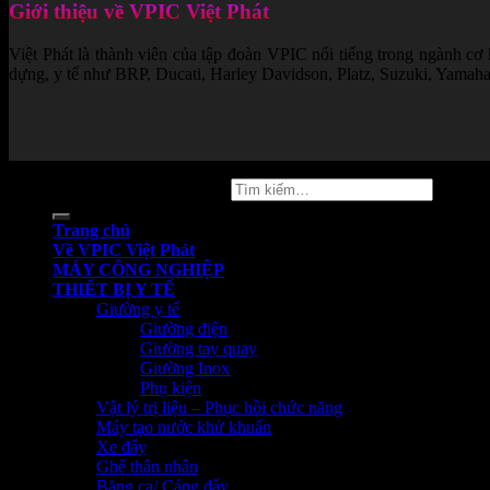
Giới thiệu về VPIC Việt Phát
Việt Phát là thành viên của tập đoàn VPIC nổi tiếng trong ngành cơ
dựng, y tế như BRP, Ducati, Harley Davidson, Platz, Suzuki, Yamaha..
Copyright 2026 ©
vpicvietphat
Tìm
kiếm:
Trang chủ
Về VPIC Việt Phát
MÁY CÔNG NGHIỆP
THIẾT BỊ Y TẾ
Giường y tế
Giường điện
Giường tay quay
Giường Inox
Phụ kiện
Vật lý trị liệu – Phục hồi chức năng
Máy tạo nước khử khuẩn
Xe đẩy
Ghế thân nhân
Băng ca/ Cáng đẩy