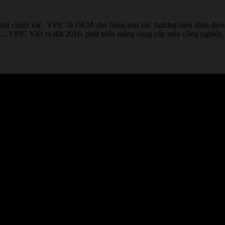
 khí chính xác. VPIC là OEM cho hàng loạt các thương hiệu đình đám 
. VPIC VIệt ra đời 2016, phát triển mảng cung cấp máy công nghiệp, vật