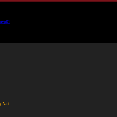
4mvp01
g Nai