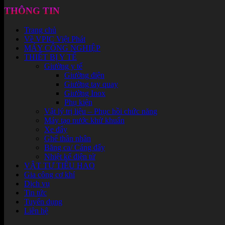
THÔNG TIN
Trang chủ
Về VPIC Việt Phát
MÁY CÔNG NGHIỆP
THIẾT BỊ Y TẾ
Giường y tế
Giường điện
Giường tay quay
Giường Inox
Phụ kiện
Vật lý trị liệu – Phục hồi chức năng
Máy tạo nước khử khuẩn
Xe đẩy
Ghế thân nhân
Băng ca/ Cáng đẩy
Nhiệt kế điện tử
VẬT TƯ TIÊU HAO
Gia công cơ khí
Dịch vụ
Tin tức
Tuyển dụng
Liên hệ