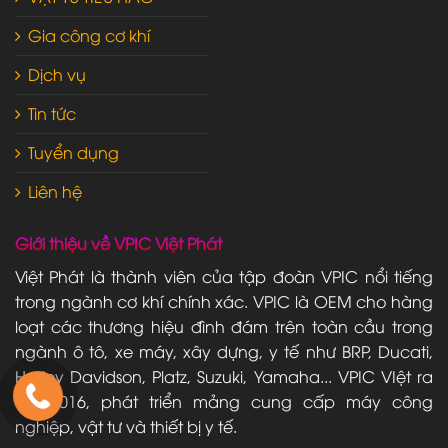
Gia công cơ khí
Dịch vụ
Tin tức
Tuyển dụng
Liên hệ
Giới thiệu về VPIC Việt Phát
Việt Phát là thành viên của tập đoàn VPIC nổi tiếng
trong ngành cơ khí chính xác. VPIC là OEM cho hàng
loạt các thương hiệu đình đám trên toàn cầu trong
ngành ô tô, xe máy, xây dựng, y tế như BRP, Ducati,
Harley Davidson, Platz, Suzuki, Yamaha... VPIC VIệt ra
đời 2016, phát triển mảng cung cấp máy công
nghiệp, vật tư và thiết bị y tế.