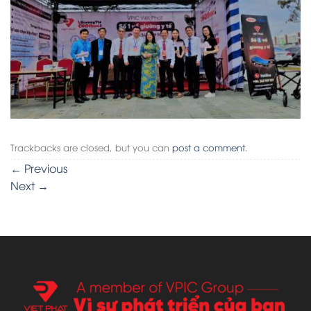
Trackbacks are closed, but you can
post a comment
.
←
Previous
Next
→