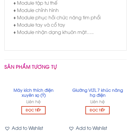
♦ Module tập tư thế
♦ Module chỉnh hình
♦ Module phục hồi chức năng tim phổi
♦ Module tay và cổ tay
♦ Module nhận dạng khuôn mặt…..
SẢN PHẨM TƯƠNG TỰ
Máy kích thích điện
Giường VLTL 7 khúc nâng
xuyên sọ (Ý)
hạ điện
Liên hệ
Liên hệ
ĐỌC TIẾP
ĐỌC TIẾP
Add to Wishlist
Add to Wishlist