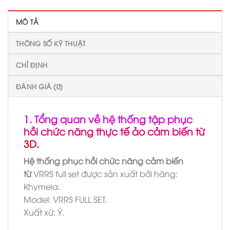
MÔ TẢ
THÔNG SỐ KỸ THUẬT
CHỈ ĐỊNH
ĐÁNH GIÁ (0)
1. Tổng quan về hệ thống tập phục
hồi chức năng thực tế ảo cảm biến từ
3D.
Hệ thống phục hồi chức năng cảm biến
từ
VRRS full set được sản xuất bởi hãng:
Khymeia.
Model: VRRS FULL SET.
Xuất xứ: Ý.