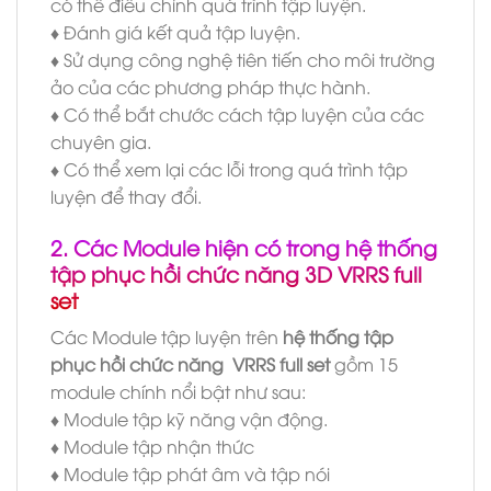
có thể điều chỉnh quá trình tập luyện.
♦ Đánh giá kết quả tập luyện.
♦ Sử dụng công nghệ tiên tiến cho môi trường
ảo của các phương pháp thực hành.
♦ Có thể bắt chước cách tập luyện của các
chuyên gia.
♦ Có thể xem lại các lỗi trong quá trình tập
luyện để thay đổi.
2. Các Module hiện có trong hệ thống
tập phục hồi chức năng 3D VRRS full
set
Các Module tập luyện trên
hệ thống tập
phục hồi chức năng VRRS full set
gồm 15
module chính nổi bật như sau:
♦ Module tập kỹ năng vận động.
♦ Module tập nhận thức
♦ Module tập phát âm và tập nói