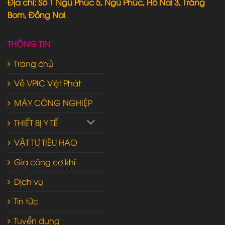
Địa chỉ: Số 1 Ngũ Phúc 5, Ngũ Phúc, Hố Nai 3, Trảng
Bom, Đồng Nai
THÔNG TIN
Trang chủ
Về VPIC Việt Phát
MÁY CÔNG NGHIỆP
THIẾT BỊ Y TẾ
VẬT TƯ TIÊU HAO
Gia công cơ khí
Dịch vụ
Tin tức
Tuyển dụng