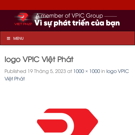
Skip
to
content
MENU
logo VPIC Việt Phát
Published
19 Tháng 5, 2023
at
1000 × 1000
in
logo VPIC
Việt Phát