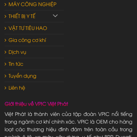
MÁY CÔNG NGHIỆP
THIẾT BỊ Y TẾ
VẬT TƯ TIÊU HAO
Gia công cơ khí
Dịch vụ
Tin tức
Tuyển dụng
Liên hệ
Giới thiệu về VPIC Việt Phát
Việt Phát là thành viên của tập đoàn VPIC nổi tiếng
trong ngành cơ khí chính xác. VPIC là OEM cho hàng
loạt các thương hiệu đình đám trên toàn cầu trong
ngành ô tô, xe máy, xây dựng, y tế như BRP, Ducati,