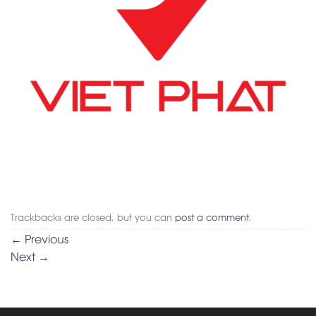
Trackbacks are closed, but you can
post a comment
.
←
Previous
Next
→