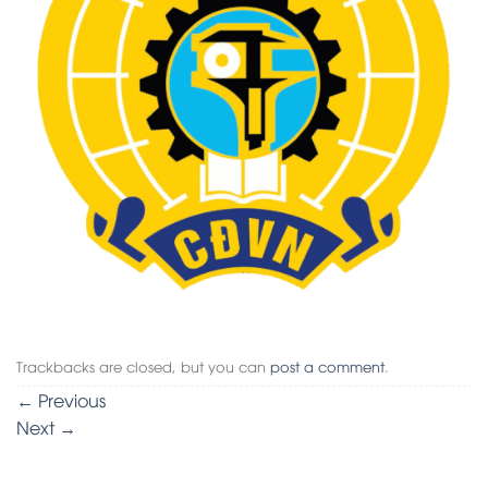
Trackbacks are closed, but you can
post a comment
.
←
Previous
Next
→