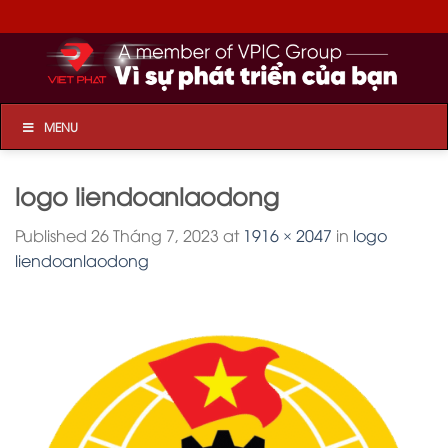
Skip
to
content
MENU
logo liendoanlaodong
Published
26 Tháng 7, 2023
at
1916 × 2047
in
logo
liendoanlaodong