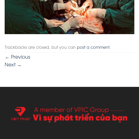
Trackbacks are closed, but you can
post a comment
.
←
Previous
Next
→