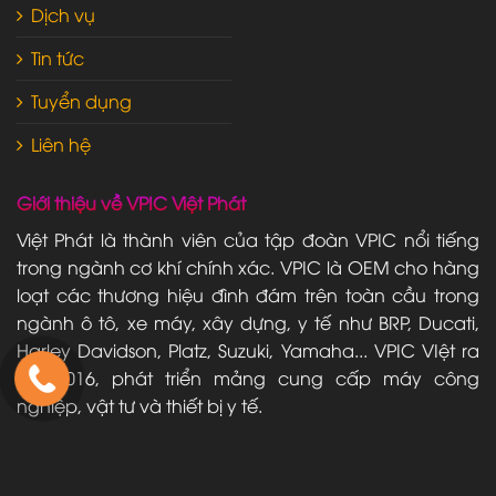
Dịch vụ
Tin tức
Tuyển dụng
Liên hệ
Giới thiệu về VPIC Việt Phát
Việt Phát là thành viên của tập đoàn VPIC nổi tiếng
trong ngành cơ khí chính xác. VPIC là OEM cho hàng
loạt các thương hiệu đình đám trên toàn cầu trong
ngành ô tô, xe máy, xây dựng, y tế như BRP, Ducati,
Harley Davidson, Platz, Suzuki, Yamaha... VPIC VIệt ra
đời 2016, phát triển mảng cung cấp máy công
nghiệp, vật tư và thiết bị y tế.