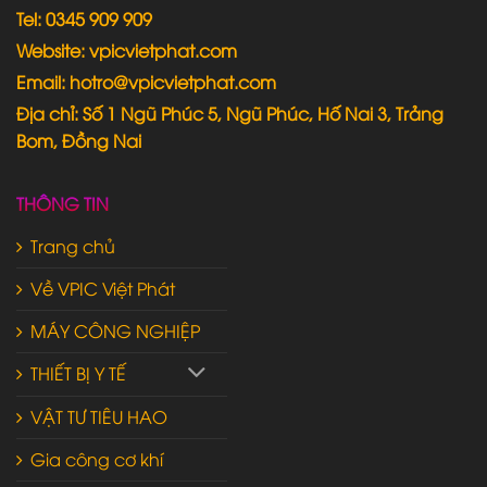
Tel: 0345 909 909
Website: vpicvietphat.com
Email: hotro@vpicvietphat.com
Địa chỉ: Số 1 Ngũ Phúc 5, Ngũ Phúc, Hố Nai 3, Trảng
Bom, Đồng Nai
THÔNG TIN
Trang chủ
Về VPIC Việt Phát
MÁY CÔNG NGHIỆP
THIẾT BỊ Y TẾ
VẬT TƯ TIÊU HAO
Gia công cơ khí