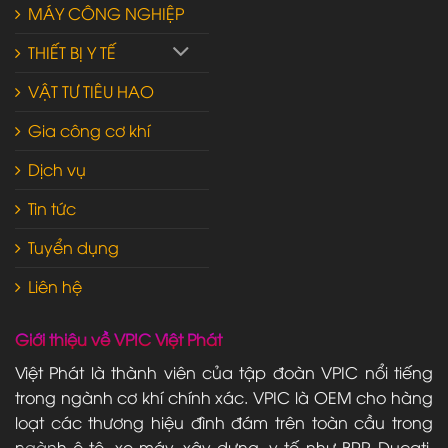
MÁY CÔNG NGHIỆP
THIẾT BỊ Y TẾ
VẬT TƯ TIÊU HAO
Gia công cơ khí
Dịch vụ
Tin tức
Tuyển dụng
Liên hệ
Giới thiệu về VPIC Việt Phát
Việt Phát là thành viên của tập đoàn VPIC nổi tiếng
trong ngành cơ khí chính xác. VPIC là OEM cho hàng
loạt các thương hiệu đình đám trên toàn cầu trong
ngành ô tô, xe máy, xây dựng, y tế như BRP, Ducati,