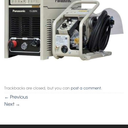
Trackbacks are closed, but you can
post a comment
.
←
Previous
Next
→