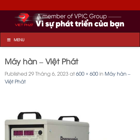
Skip
to
content
MENU
Máy hàn – Việt Phát
Published
29 Tháng 6, 2023
at
600 × 600
in
Máy hàn –
Việt Phát