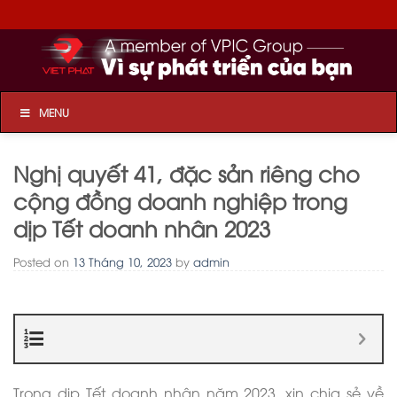
Skip
to
content
MENU
Nghị quyết 41, đặc sản riêng cho
cộng đồng doanh nghiệp trong
dịp Tết doanh nhân 2023
Posted on
13 Tháng 10, 2023
by
admin
Contents
Trong dịp Tết doanh nhân năm 2023, xin chia sẻ về