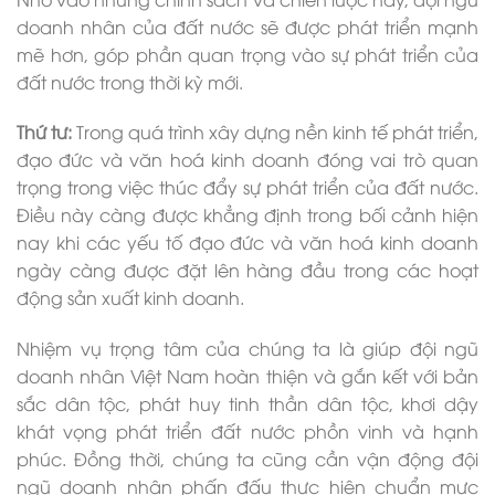
doanh nhân của đất nước sẽ được phát triển mạnh
mẽ hơn, góp phần quan trọng vào sự phát triển của
đất nước trong thời kỳ mới.
Thứ tư:
Trong quá trình xây dựng nền kinh tế phát triển,
đạo đức và văn hoá kinh doanh đóng vai trò quan
trọng trong việc thúc đẩy sự phát triển của đất nước.
Điều này càng được khẳng định trong bối cảnh hiện
nay khi các yếu tố đạo đức và văn hoá kinh doanh
ngày càng được đặt lên hàng đầu trong các hoạt
động sản xuất kinh doanh.
Nhiệm vụ trọng tâm của chúng ta là giúp đội ngũ
doanh nhân Việt Nam hoàn thiện và gắn kết với bản
sắc dân tộc, phát huy tinh thần dân tộc, khơi dậy
khát vọng phát triển đất nước phồn vinh và hạnh
phúc. Đồng thời, chúng ta cũng cần vận động đội
ngũ doanh nhân phấn đấu thực hiện chuẩn mực