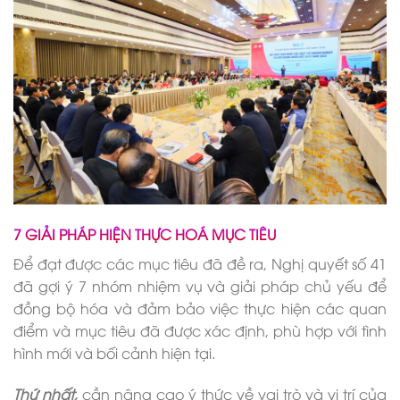
7 GIẢI PHÁP HIỆN THỰC HOÁ MỤC TIÊU
Để đạt được các mục tiêu đã đề ra, Nghị quyết số 41
đã gợi ý 7 nhóm nhiệm vụ và giải pháp chủ yếu để
đồng bộ hóa và đảm bảo việc thực hiện các quan
điểm và mục tiêu đã được xác định, phù hợp với tình
hình mới và bối cảnh hiện tại.
Thứ nhất,
cần nâng cao ý thức về vai trò và vị trí của