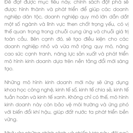
Để đạt được mục tiêu này, chính sách đột phá sẽ
được hình thành và phát triển để giúp các doanh
nghiệp dân tộc, doanh nghiệp quy mô lớn dẫn dắt
một số ngành và lĩnh vực then chốt trọng yếu, có vị
thế quan trọng trong chuỗi cung ứng và chuỗi giá trị
toàn cầu. Bên cạnh đó, sẽ tạo điều kiện cho các
doanh nghiệp nhỏ và vừa mở rộng quy mô, nâng
cao sức cạnh tranh, năng lực sản xuất và phát triển
mô hình kinh doanh dựa trên nền tảng đổi mới sáng
tạo.
Những mô hình kinh doanh mới này sẽ ứng dụng
khoa học công nghệ, kinh tế số, kinh tế chia sẻ, kinh tế
tuần hoàn và kinh tế xanh. Không chỉ có thế, mô hình
kinh doanh này còn bảo vệ môi trường và ứng phó
với biến đổi khí hậu, giúp đất nước ta phát triển bền
vững.
Nhờ vào những chính sách và chiến lược này, đội ngũ