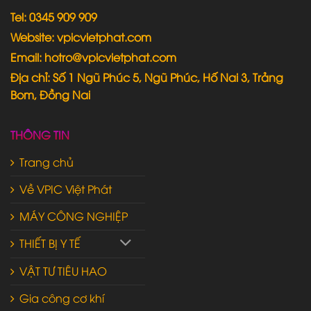
Tel: 0345 909 909
Website: vpicvietphat.com
Email: hotro@vpicvietphat.com
Địa chỉ: Số 1 Ngũ Phúc 5, Ngũ Phúc, Hố Nai 3, Trảng
Bom, Đồng Nai
THÔNG TIN
Trang chủ
Về VPIC Việt Phát
MÁY CÔNG NGHIỆP
THIẾT BỊ Y TẾ
VẬT TƯ TIÊU HAO
Gia công cơ khí