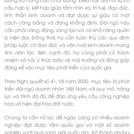
lượng và nâng cao chất lượng. Điều này đòi hỏi sự cơ
cấu hợp lý, kết hợp giữa tầm nhìn xa, trí tuệ, đạo đức,
tinh thần kinh doanh và đạt được sự giàu có một
cách công bằng và đáng khẳng định. Đội ngũ này
cần phải năng động, sáng tạo và có khả năng quản
lý hiện đại. Đồng thời, họ cần tuân thủ các quy định
pháp luật, có đạo đức và văn hoá kinh doanh mang
tính dân tộc. Bên cạnh đó, họ cũng phải có trách
nhiệm xã hội, ý thức bảo vệ môi trường và đóng góp
đáng kể vào mục tiêu phát triển của quốc gia.
Theo Nghị quyết số 41, tới năm 2030, mục tiêu là phát
triển đội ngũ doanh nhân Việt Nam với quy mô, năng
lực và trình độ đủ để đáp ứng yêu cầu công nghiệp
hóa và hiện đại hóa đất nước.
Chúng ta cần nỗ lực để ngày càng có nhiều doanh
nghiệp đạt được tầm quốc gia và một số doanh
nghiệp vượt quá ranh giới quốc gia, trở thành những