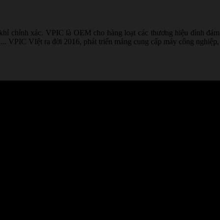
 khí chính xác. VPIC là OEM cho hàng loạt các thương hiệu đình đám 
. VPIC VIệt ra đời 2016, phát triển mảng cung cấp máy công nghiệp, vật