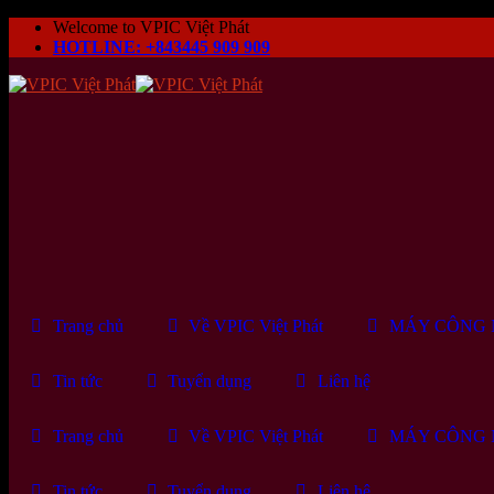
Skip
Welcome to VPIC Việt Phát
to
HOTLINE: +843445 909 909
content
Trang chủ
Về VPIC Việt Phát
MÁY CÔNG 
Tin tức
Tuyển dụng
Liên hệ
Trang chủ
Về VPIC Việt Phát
MÁY CÔNG 
Tin tức
Tuyển dụng
Liên hệ