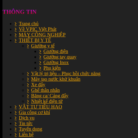
THÔNG TIN
Trang chủ
Về VPIC Việt Phát
MÁY CÔNG NGHIỆP
THIẾT BỊ Y TẾ
Giường y tế
Giường điện
Giường tay quay
Giường Inox
Phụ kiện
Vật lý trị liệu – Phục hồi chức năng
Máy tạo nước khử khuẩn
Xe đẩy
Ghế thân nhân
Băng ca/ Cáng đẩy
Nhiệt kế điện tử
VẬT TƯ TIÊU HAO
Gia công cơ khí
Dịch vụ
Tin tức
Tuyển dụng
Liên hệ