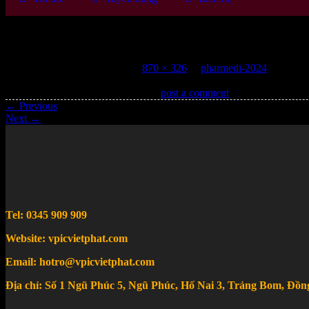
pharmedi-2024
Published
19 Tháng 8, 2024
at
870 × 326
in
pharmedi-2024
Trackbacks are closed, but you can
post a comment
.
←
Previous
Next
→
Tel: 0345 909 909
Website: vpicvietphat.com
Email: hotro@vpicvietphat.com
Địa chỉ: Số 1 Ngũ Phúc 5, Ngũ Phúc, Hố Nai 3, Trảng Bom, Đồn