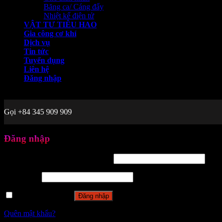
Băng ca/ Cáng đẩy
Nhiệt kế điện tử
VẬT TƯ TIÊU HAO
Gia công cơ khí
Dịch vụ
Tin tức
Tuyển dụng
Liên hệ
Đăng nhập
Welcome to VPIC Việt Phát
Gọi +84 345 909 909
Đăng nhập
Tên tài khoản hoặc địa chỉ email
*
Mật khẩu
*
Ghi nhớ mật khẩu
Đăng nhập
Quên mật khẩu?