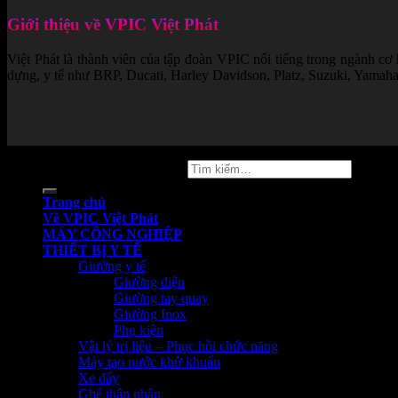
Giới thiệu về VPIC Việt Phát
Việt Phát là thành viên của tập đoàn VPIC nổi tiếng trong ngành cơ
dựng, y tế như BRP, Ducati, Harley Davidson, Platz, Suzuki, Yamaha..
Copyright 2026 ©
vpicvietphat
Tìm
kiếm:
Trang chủ
Về VPIC Việt Phát
MÁY CÔNG NGHIỆP
THIẾT BỊ Y TẾ
Giường y tế
Giường điện
Giường tay quay
Giường Inox
Phụ kiện
Vật lý trị liệu – Phục hồi chức năng
Máy tạo nước khử khuẩn
Xe đẩy
Ghế thân nhân