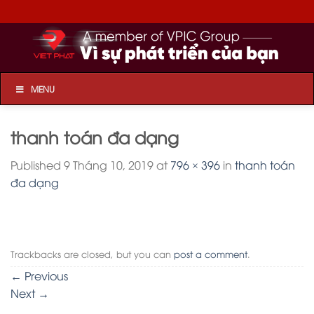
Skip
to
content
MENU
thanh toán đa dạng
Published
9 Tháng 10, 2019
at
796 × 396
in
thanh toán
đa dạng
Trackbacks are closed, but you can
post a comment
.
←
Previous
Next
→