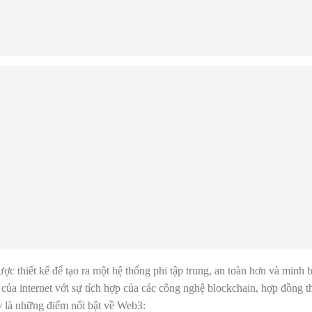
được thiết kế để tạo ra một hệ thống phi tập trung, an toàn hơn và minh 
a của internet với sự tích hợp của các công nghệ blockchain, hợp đồng 
y là những điểm nổi bật về Web3: