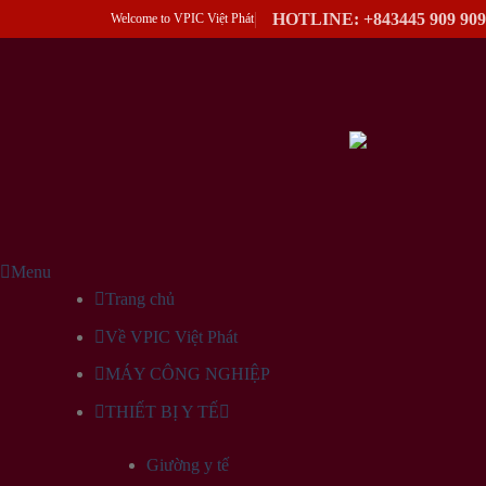
Skip
HOTLINE: +843445 909 909
Welcome to VPIC Việt Phát
to
content
Menu
Trang chủ
Về VPIC Việt Phát
MÁY CÔNG NGHIỆP
THIẾT BỊ Y TẾ
Giường y tế