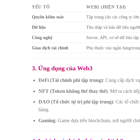
YẾU TỐ
WEB2 (HIỆN TẠI)
Quyền kiểm soát
Tập trung (do các công ty lớn
Dữ liệu
Thu thập và bán dữ liệu ngườ
Công nghệ
Server, API, cơ sở dữ liệu tập
Giao dịch tài chính
Phụ thuộc vào ngân hàng/trun
3. Ứng dụng của Web3
DeFi (Tài chính phi tập trung)
: Cung cấp dịch vụ
NFT (Token không thể thay thế)
: Mở ra cách tiế
DAO (Tổ chức tự trị phi tập trung)
: Các tổ chức
hàng.
Gaming
: Game dựa trên blockchain, nơi người chơi