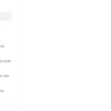
oát
(crypto
ảm bảo
ng.