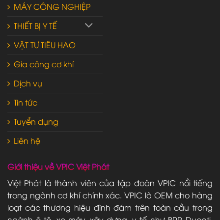
MÁY CÔNG NGHIỆP
THIẾT BỊ Y TẾ
VẬT TƯ TIÊU HAO
Gia công cơ khí
Dịch vụ
Tin tức
Tuyển dụng
Liên hệ
Giới thiệu về VPIC Việt Phát
Việt Phát là thành viên của tập đoàn VPIC nổi tiếng
trong ngành cơ khí chính xác. VPIC là OEM cho hàng
loạt các thương hiệu đình đám trên toàn cầu trong
ngành ô tô, xe máy, xây dựng, y tế như BRP, Ducati,