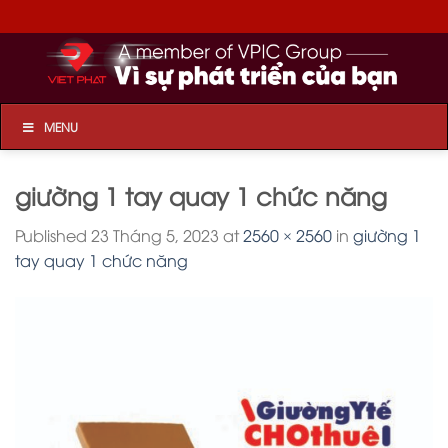
Skip
to
content
MENU
giường 1 tay quay 1 chức năng
Published
23 Tháng 5, 2023
at
2560 × 2560
in
giường 1
tay quay 1 chức năng