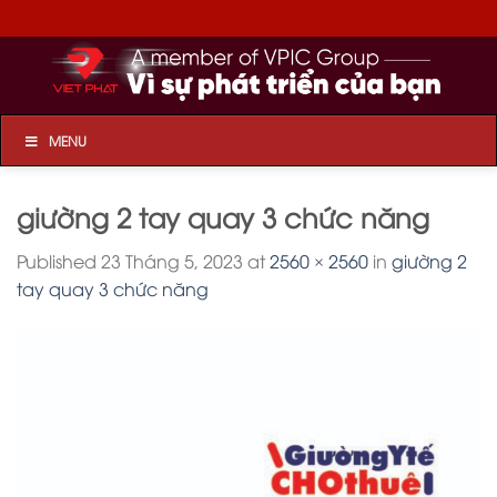
Skip
to
content
MENU
giường 2 tay quay 3 chức năng
Published
23 Tháng 5, 2023
at
2560 × 2560
in
giường 2
tay quay 3 chức năng