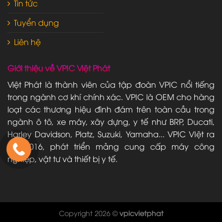
Tin tức
Tuyển dụng
Liên hệ
Giới thiệu về VPIC Việt Phát
Việt Phát là thành viên của tập đoàn VPIC nổi tiếng
trong ngành cơ khí chính xác. VPIC là OEM cho hàng
loạt các thương hiệu đình đám trên toàn cầu trong
ngành ô tô, xe máy, xây dựng, y tế như BRP, Ducati,
Harley Davidson, Platz, Suzuki, Yamaha... VPIC VIệt ra
đời 2016, phát triển mảng cung cấp máy công
nghiệp, vật tư và thiết bị y tế.
Copyright 2026 ©
vpicvietphat