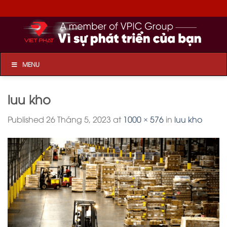
Skip
to
content
MENU
luu kho
Published
26 Tháng 5, 2023
at
1000 × 576
in
luu kho