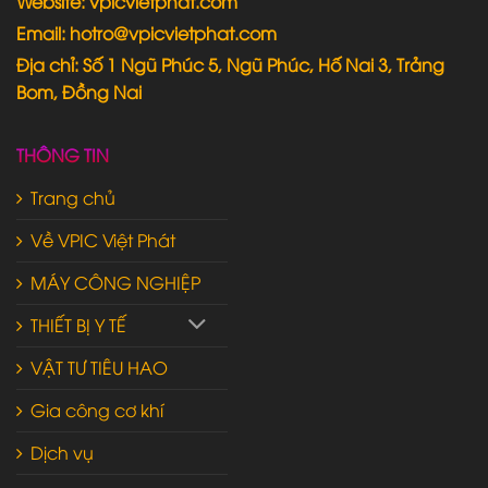
Website: vpicvietphat.com
Email: hotro@vpicvietphat.com
Địa chỉ: Số 1 Ngũ Phúc 5, Ngũ Phúc, Hố Nai 3, Trảng
Bom, Đồng Nai
THÔNG TIN
Trang chủ
Về VPIC Việt Phát
MÁY CÔNG NGHIỆP
THIẾT BỊ Y TẾ
VẬT TƯ TIÊU HAO
Gia công cơ khí
Dịch vụ