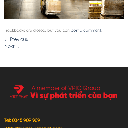
Trackbacks are closed, but you can
post a comment
.
←
Previous
Next
→
Tel: 0345 909 909