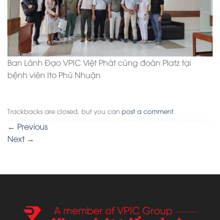
Ban Lãnh Đạo VPIC Việt Phát cùng đoàn Platz tại
bệnh viên Ito Phú Nhuận
Trackbacks are closed, but you can
post a comment
.
←
Previous
Next
→