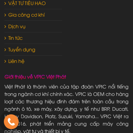
VẬT TƯ TIÊU HAO
Gia công cơ khí
Dịch vụ
Tin tức
Tuyển dụng
Liên hệ
Giới thiệu về VPIC Việt Phát
Việt Phát là thành viên của tập đoàn VPIC nổi tiếng
trong ngành cơ khí chính xác. VPIC là OEM cho hàng
loạt các thương hiệu đình đám trên toàn cầu trong
ngành ô tô, xe máy, xây dựng, y tế như BRP, Ducati,
Harley Davidson, Platz, Suzuki, Yamaha... VPIC VIệt ra
đời 2016, phát triển mảng cung cấp máy công
nghiệp, vật tư và thiết bị y tế.