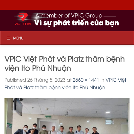
Skip
to
content
MENU
VPIC Việt Phát và Platz thăm bệnh
viện Ito Phú Nhuận
Published
26 Tháng 5, 2023
at
2560 × 1441
in
VPIC Việt
Phát và Platz thăm bệnh viện Ito Phú Nhuận