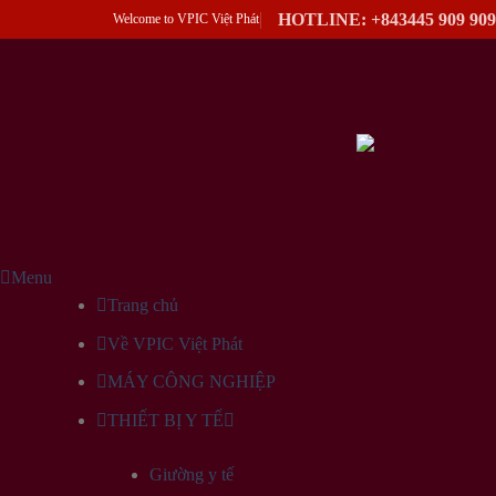
Skip
HOTLINE: +843445 909 909
Welcome to VPIC Việt Phát
to
content
Menu
Trang chủ
Về VPIC Việt Phát
MÁY CÔNG NGHIỆP
THIẾT BỊ Y TẾ
Giường y tế