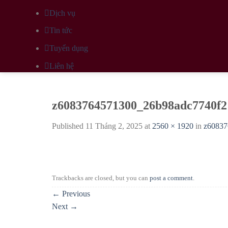
Dịch vụ
Tin tức
Tuyển dụng
Liên hệ
z6083764571300_26b98adc7740f2
Published
11 Tháng 2, 2025
at
2560 × 1920
in
z60837
Trackbacks are closed, but you can
post a comment
.
←
Previous
Next
→