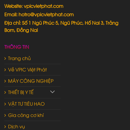
Website: vpicvietphat.com
Email: hotro@vpicvietphat.com
Địa chỉ: Số 1 Ngũ Phúc 5, Ngũ Phúc, Hố Nai 3, Trảng
Bom, Đồng Nai
THÔNG TIN
Trang chủ
Về VPIC Việt Phát
MÁY CÔNG NGHIỆP
THIẾT BỊ Y TẾ
VẬT TƯ TIÊU HAO
Gia công cơ khí
Dịch vụ