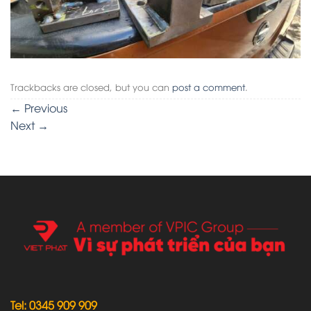
Trackbacks are closed, but you can
post a comment
.
←
Previous
Next
→
Tel: 0345 909 909